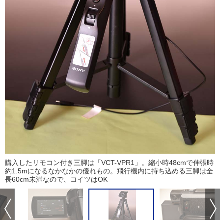
購入したリモコン付き三脚は「VCT-VPR1」。縮小時48cmで伸張時
約1.5mになるなかなかの優れもの。飛行機内に持ち込める三脚は全
長60cm未満なので、コイツはOK