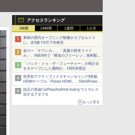
アクセスランキング
1時間
24時間
1週間
1カ月
東映の歴代オープニング映像がカプセルトイ
に。全5種で8月下旬発売
金ロー「ナウシカ」、「真夏の怪奇ファイ
ル」、ABEMAで「葬送のフリーレン」無料配信
など。夏の特番・配信情報
「バック・トゥ・ザ・フューチャー」の時計台
をモチーフにした腕時計。1985本限定
世界初アクティブノイズキャンセリングII搭載
HDMIケーブル「Pulsar HDMI」。SilentPower
から
純正の有線CarPlay/Android Autoをワイヤレス
化するアダプタ
もっと見る