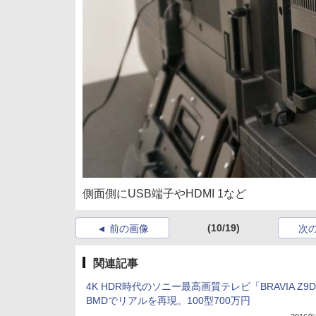
側面側にUSB端子やHDMI 1など
(10/19)
前の画像
次
関連記事
4K HDR時代のソニー最高画質テレビ「BRAVIA Z9
BMDでリアルを再現。100型700万円