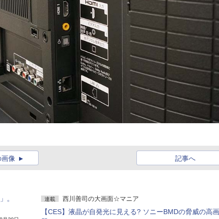
の画像
記事へ
D」。
西川善司の大画面☆マニア
連載
【CES】液晶が自発光に見える? ソニーBMDの脅威の高