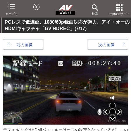
カテゴリ
検索
Impressサイト
PCレスで低遅延、1080/60p録画対応が魅力、アイ・オーの
HDMIキャプチャ「GV-HDREC」
(7/17)
前の画像
次の画像
デフォルトではHDMIパススルーはオフの設定となっているが、この