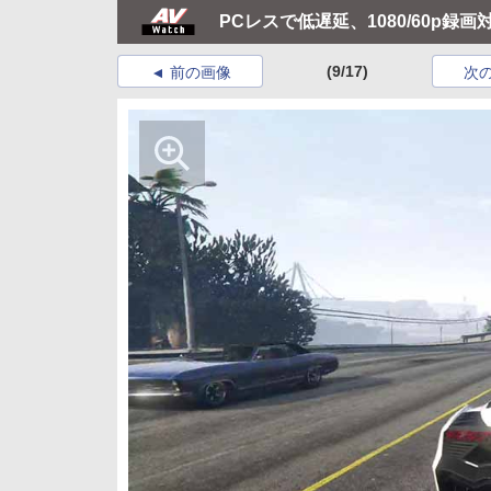
PCレスで低遅延、1080/60p録
(9/17)
前の画像
次