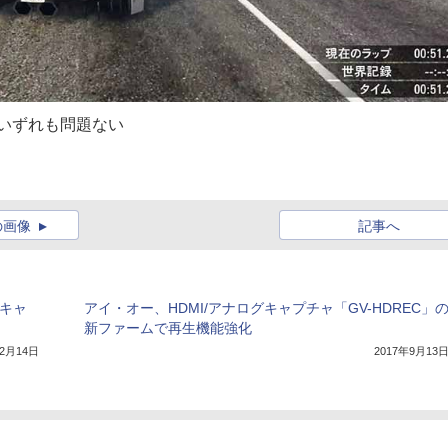
psのいずれも問題ない
の画像
記事へ
Iキャ
アイ・オー、HDMI/アナログキャプチャ「GV-HDREC」
新ファームで再生機能強化
12月14日
2017年9月13