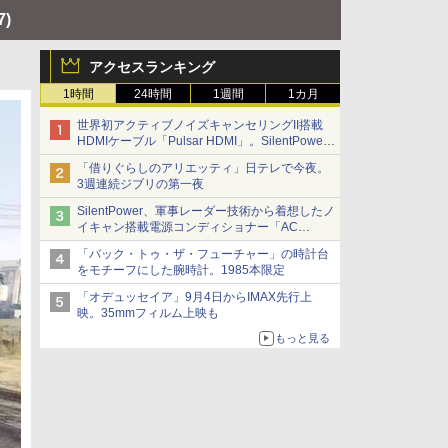
7)
アクセスランキング
1時間
24時間
1週間
1カ月
世界初アクティブノイズキャンセリングII搭載
HDMIケーブル「Pulsar HDMI」。SilentPower
から
「借りぐらしのアリエッティ」日テレで今夜。
3週連続ジブリの第一夜
SilentPower、軍事レーダー技術から着想したノ
イキャン搭載電源コンディショナー「AC
iPurifier2」
「バック・トゥ・ザ・フューチャー」の時計台
をモチーフにした腕時計。1985本限定
「オデュッセイア」9月4日からIMAX先行上
映。35mmフィルム上映も
もっと見る