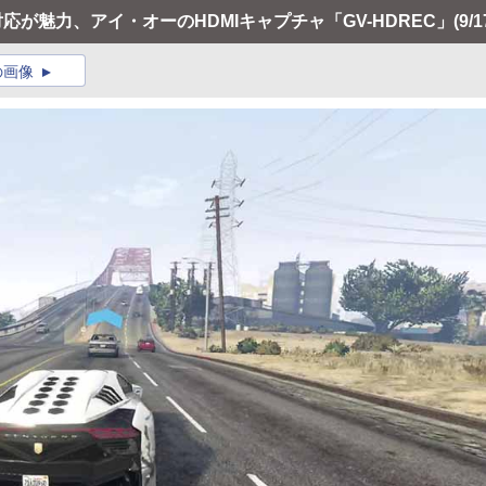
画対応が魅力、アイ・オーのHDMIキャプチャ「GV-HDREC」
(9/1
の画像