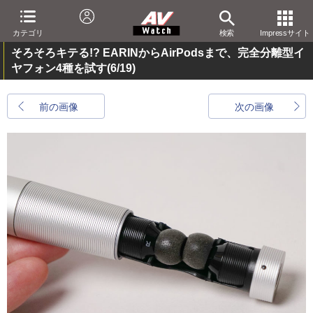
カテゴリ
検索
Impressサイト
そろそろキテる!? EARINからAirPodsまで、完全分離型イ
ヤフォン4種を試す
(6/19)
前の画像
次の画像