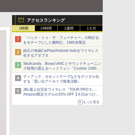
アクセスランキング
1時間
24時間
1週間
1カ月
「バック・トゥ・ザ・フューチャー」の時計台
をモチーフにした腕時計。1985本限定
純正の有線CarPlay/Android Autoをワイヤレス
化するアダプタ
Skullcandy、BoseのANCとサウンドチューニン
グ採用の震えるヘッドフォン「Crusher 1080
ANC」
ティアック、カセットテープなどをデジタル化
する「思い出アーカイブ推進活動」
JBL最上位完全ワイヤレス「TOUR PRO 3」、
Amazon限定モデルが25% OFF【今日みつけた
お買い得品】
もっと見る