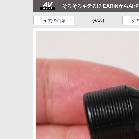
そろそろキテる!? EARINからA
(4/19)
前の画像
次