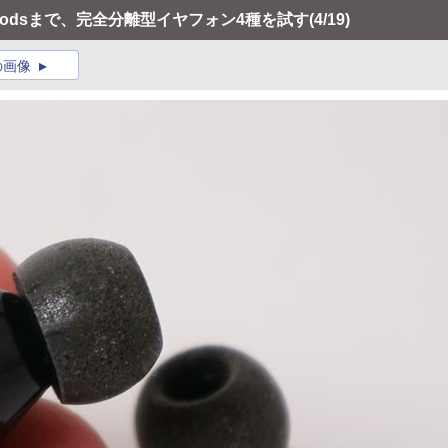
irPodsまで、完全分離型イヤフォン4種を試す
(4/19)
の画像