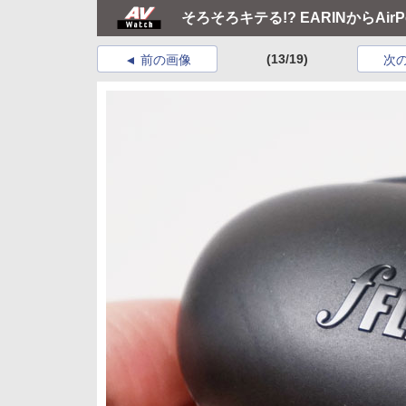
そろそろキテる!? EARINからA
(13/19)
前の画像
次