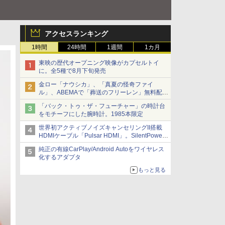
アクセスランキング
1時間
24時間
1週間
1カ月
東映の歴代オープニング映像がカプセルトイ
に。全5種で8月下旬発売
金ロー「ナウシカ」、「真夏の怪奇ファイ
ル」、ABEMAで「葬送のフリーレン」無料配信
など。夏の特番・配信情報
「バック・トゥ・ザ・フューチャー」の時計台
をモチーフにした腕時計。1985本限定
世界初アクティブノイズキャンセリングII搭載
HDMIケーブル「Pulsar HDMI」。SilentPower
から
純正の有線CarPlay/Android Autoをワイヤレス
化するアダプタ
もっと見る