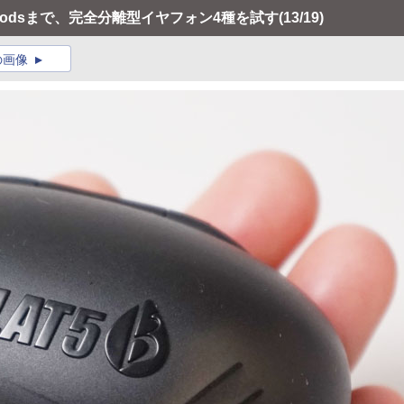
irPodsまで、完全分離型イヤフォン4種を試す
(13/19)
の画像