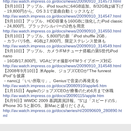
http://av.watch.impress.co.jp/docs/news/20090910_314573.html
【9月10日】アップル、iPod touchに64GB追加。8/32GBは値下げ
－19,800円から。OS 3.1で楽曲自動ミックスなど
http://av.watch.impress.co.jp/docs/news/20090910_314547.html
【9月10日】アップル、HDD容量を160GBに強化したiPod classic
－24,800円。ブラック/シルバーの2色を用意
http://av.watch.impress.co.jp/docs/news/20090910_314550.html
【9月10日】アップル、5,800円の新「iPod shuffle 2GB」
－カラバリ5色、4GBは7,800円。限定ステレンス筐体も
http://av.watch.impress.co.jp/docs/news/20090910_314549.html
【9月10日】アップル、カメラ/FMチューナ搭載の第5世代iPod
nano
－16GB/17,800円。VGAビデオ撮影やFMライブポーズ対応
http://av.watch.impress.co.jp/docs/news/20090910_314548.html
【2008年9月10日】米Apple、ジョブズCEOが“The funnest
iPod”を披露
－nanoは「いい所取り」。Geniusで音楽の再発見を
http://av.watch.impress.co.jp/docs/20080910/apple6.htm
【1月15日】AppleのジョブズCEOが療養のため6月まで休職
http://av.watch.impress.co.jp/docs/20090115/apple.htm
【6月9日】WWDC 2009 基調講演詳報。“S”は「スピードのS」
iPhone 3G Sと新OS、新Macと盛りだくさん
http://av.watch.impress.co.jp/docs/series/rt/20090609_280890.ht
ml