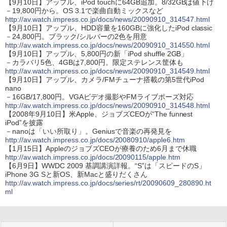
【9月10日】アップル、iPod touchに64GB追加。8/32GBは値下げ
－19,800円から。OS 3.1で楽曲自動ミックスなど
http://av.watch.impress.co.jp/docs/news/20090910_314547.html
【9月10日】アップル、HDD容量を160GBに強化したiPod classic
－24,800円。ブラック/シルバーの2色を用意
http://av.watch.impress.co.jp/docs/news/20090910_314550.html
【9月10日】アップル、5,800円の新「iPod shuffle 2GB」
－カラバリ5色、4GBは7,800円。限定ステレンス筐体も
http://av.watch.impress.co.jp/docs/news/20090910_314549.html
【9月10日】アップル、カメラ/FMチューナ搭載の第5世代iPod
nano
－16GB/17,800円。VGAビデオ撮影やFMライブポーズ対応
http://av.watch.impress.co.jp/docs/news/20090910_314548.html
【2008年9月10日】米Apple、ジョブズCEOが“The funnest
iPod”を披露
－nanoは「いい所取り」。Geniusで音楽の再発見を
http://av.watch.impress.co.jp/docs/20080910/apple6.htm
【1月15日】AppleのジョブズCEOが療養のため6月まで休職
http://av.watch.impress.co.jp/docs/20090115/apple.htm
【6月9日】WWDC 2009 基調講演詳報。“S”は「スピードのS」
iPhone 3G Sと新OS、新Macと盛りだくさん
http://av.watch.impress.co.jp/docs/series/rt/20090609_280890.ht
ml