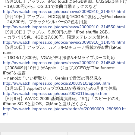
【9月10日】アップル、iPod touchに64GB追加。8/32GBは値下げ
－19,800円から。OS 3.1で楽曲自動ミックスなど
http://av.watch.impress.co.jp/docs/news/20090910_314547.html
【9月10日】アップル、HDD容量を160GBに強化したiPod classic
－24,800円。ブラック/シルバーの2色を用意
http://av.watch.impress.co.jp/docs/news/20090910_314550.html
【9月10日】アップル、5,800円の新「iPod shuffle 2GB」
－カラバリ5色、4GBは7,800円。限定ステレンス筐体も
http://av.watch.impress.co.jp/docs/news/20090910_314549.html
【9月10日】アップル、カメラ/FMチューナ搭載の第5世代iPod
nano
－16GB/17,800円。VGAビデオ撮影やFMライブポーズ対応
http://av.watch.impress.co.jp/docs/news/20090910_314548.html
【2008年9月10日】米Apple、ジョブズCEOが“The funnest
iPod”を披露
－nanoは「いい所取り」。Geniusで音楽の再発見を
http://av.watch.impress.co.jp/docs/20080910/apple6.htm
【1月15日】AppleのジョブズCEOが療養のため6月まで休職
http://av.watch.impress.co.jp/docs/20090115/apple.htm
【6月9日】WWDC 2009 基調講演詳報。“S”は「スピードのS」
iPhone 3G Sと新OS、新Macと盛りだくさん
http://av.watch.impress.co.jp/docs/series/rt/20090609_280890.ht
ml