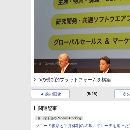
3つの横断的プラットフォームを構築
(5/28)
前の画像
次
関連記事
西田宗千佳のRandomTracking
ソニーの復活と平井体制の終幕。平井一夫を追った1