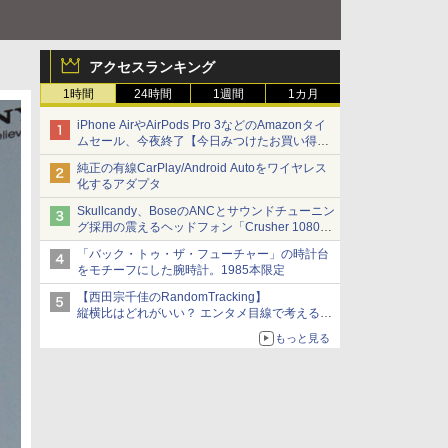
アクセスランキング
1時間
24時間
1週間
1カ月
iPhone AirやAirPods Pro 3などのAmazonタイ
ムセール、今夜終了【今日みつけたお買い得
品】
純正の有線CarPlay/Android Autoをワイヤレス
化するアダプタ
Skullcandy、BoseのANCとサウンドチューニン
グ採用の震えるヘッドフォン「Crusher 1080
ANC」
「バック・トゥ・ザ・フューチャー」の時計台
をモチーフにした腕時計。1985本限定
【西田宗千佳のRandomTracking】
縦横比はどれがいい？ エンタメ目線で考える、
サムスン新「Galaxy Z Fold」
もっと見る