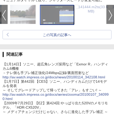
マニュアルダイヤルで絞り、シャッタースピードが変更可能に
この写真の記事へ
関連記事
【1月14日】ソニー、超広角レンズ採用など「Exmor R」ハンディ
カム6機種
－テレ側も手ブレ補正強化/24Mbps記録/裏面照射など
http://av.watch.impress.co.jp/docs/news/20100114_342108.html
【1月7日】第442回:【CES】ソニー、ハンディカムだけで14モデ
ルを発表
～ そしてグレードアップして帰ってきた「アレ」もすごい! ～
http://av.watch.impress.co.jp/docs/series/zooma/20100107_34099
0.html
【2009年7月29日】【EZ】第424回:やっぱり出た520Vのメモリモ
デル、「HDR-CX520V」
～ メディアチェンジだけじゃない、さらに進化した手ブレ補正 ～