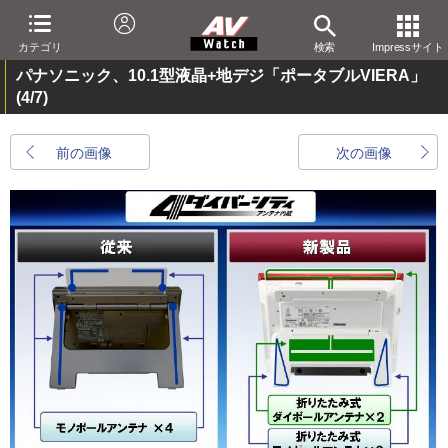
カテゴリ
検索
Impressサイト
パナソニック、10.1型液晶+地デジ「ポータブルVIERA」
(4/7)
前の画像
次の画像