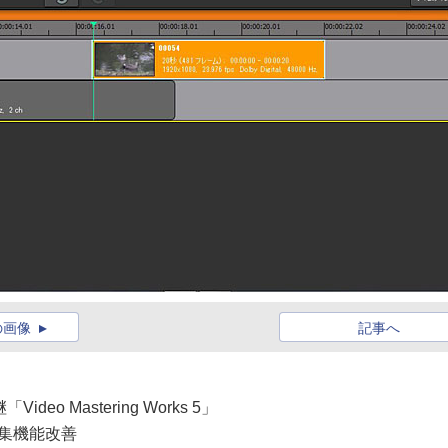
の画像
記事へ
eo Mastering Works 5」
編集機能改善