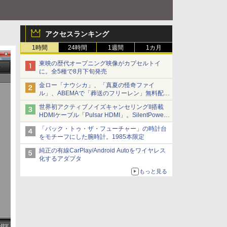
アクセスランキング
1時間
24時間
1週間
1カ月
東映の歴代オープニング映像がカプセルトイ
に。全5種で8月下旬発売
金ロー「ナウシカ」、「真夏の怪奇ファイ
ル」、ABEMAで「葬送のフリーレン」無料配信
など。夏の特番・配信情報
世界初アクティブノイズキャンセリングII搭載
HDMIケーブル「Pulsar HDMI」。SilentPower
から
「バック・トゥ・ザ・フューチャー」の時計台
をモチーフにした腕時計。1985本限定
純正の有線CarPlay/Android Autoをワイヤレス
化するアダプタ
もっと見る