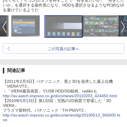
[らくらくアイコン]ボタンを押すことで「何を見たいか」「何をした
いか」を選択する操作系になり、HDDを選択させるようなPC的なUI
を避けているようだ
この写真の記事へ
関連記事
【2011年2月3日】パナソニック、黒と3Dを追求した最上位機
「VIERA VT3」
－「VIERA最高画質」でUSB HDD/SD録画。radikoも
http://av.watch.impress.co.jp/docs/news/20110203_424450.html
【2010年5月13日】第132回：完熟の2D画質で登場した「3D
VIERA」
プラズマ新時代。パナソニック「TH-P50VT2」
http://av.watch.impress.co.jp/docs/series/dg/20100513_366000.ht
ml