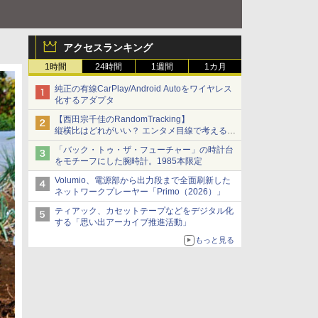
アクセスランキング
1時間
24時間
1週間
1カ月
純正の有線CarPlay/Android Autoをワイヤレス
化するアダプタ
【西田宗千佳のRandomTracking】
縦横比はどれがいい？ エンタメ目線で考える、
サムスン新「Galaxy Z Fold」
「バック・トゥ・ザ・フューチャー」の時計台
をモチーフにした腕時計。1985本限定
Volumio、電源部から出力段まで全面刷新した
ネットワークプレーヤー「Primo（2026）」
ティアック、カセットテープなどをデジタル化
する「思い出アーカイブ推進活動」
もっと見る