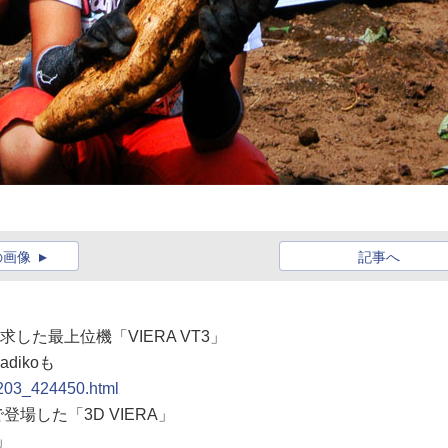
の画像
記事へ
求した最上位機「VIERA VT3」
dikoも
0203_424450.html
登場した「3D VIERA」
」