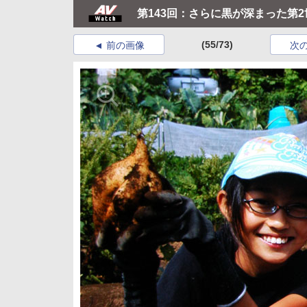
第143回：さらに黒が深まった第2世
(55/73)
前の画像
次