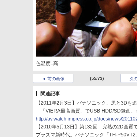
色温度=高
(55/73)
前の画像
次
関連記事
【2011年2月3日】パナソニック、黒と3Dを追
－「VIERA最高画質」でUSB HDD/SD録画。ra
http://av.watch.impress.co.jp/docs/news/2011
【2010年5月13日】第132回：完熟の2D画質で
プラズマ新時代。パナソニック「TH-P50VT2