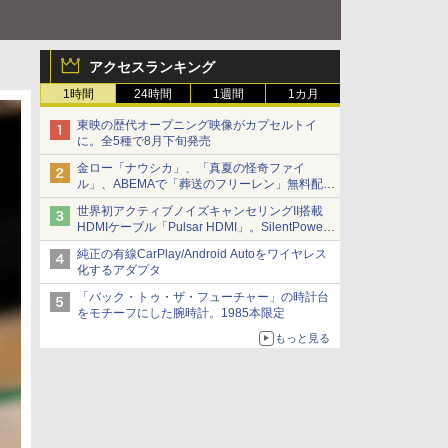
アクセスランキング
1時間
24時間
1週間
1カ月
東映の歴代オープニング映像がカプセルトイ
に。全5種で8月下旬発売
金ロー「ナウシカ」、「真夏の怪奇ファイ
ル」、ABEMAで「葬送のフリーレン」無料配信
など。夏の特番・配信情報
世界初アクティブノイズキャンセリングII搭載
HDMIケーブル「Pulsar HDMI」。SilentPower
から
純正の有線CarPlay/Android Autoをワイヤレス
化するアダプタ
「バック・トゥ・ザ・フューチャー」の時計台
をモチーフにした腕時計。1985本限定
もっと見る