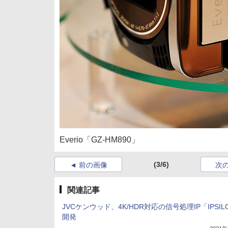
Everio「GZ-HM890」
(3/6)
前の画像
次
関連記事
JVCケンウッド、4K/HDR対応の信号処理IP「IPSIL
開発