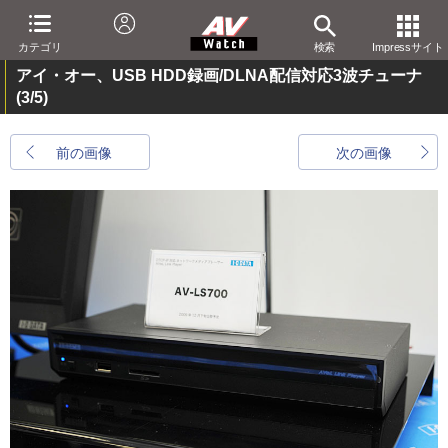
カテゴリ
検索
Impressサイト
アイ・オー、USB HDD録画/DLNA配信対応3波チューナ
(3/5)
前の画像
次の画像