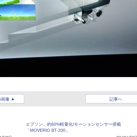
の画像
記事へ
エプソン、約60%軽量化/モーションセンサー搭載
「MOVERIO BT-200」