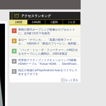
アクセスランキング
1時間
24時間
1週間
1カ月
東映の歴代オープニング映像がカプセルトイ
に。全5種で8月下旬発売
金ロー「ナウシカ」、「真夏の怪奇ファイ
ル」、ABEMAで「葬送のフリーレン」無料配信
など。夏の特番・配信情報
「バック・トゥ・ザ・フューチャー」の時計台
をモチーフにした腕時計。1985本限定
世界初アクティブノイズキャンセリングII搭載
HDMIケーブル「Pulsar HDMI」。SilentPower
から
純正の有線CarPlay/Android Autoをワイヤレス
化するアダプタ
もっと見る