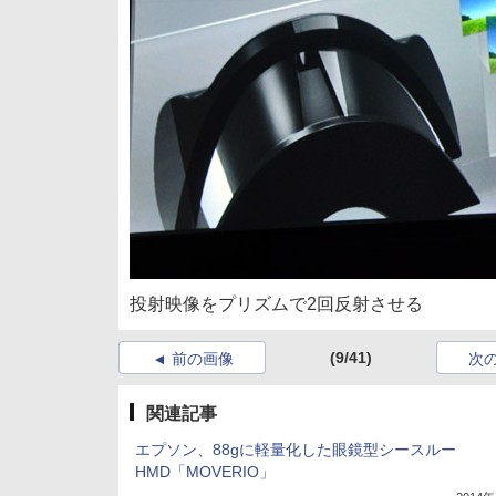
投射映像をプリズムで2回反射させる
(9/41)
前の画像
次
関連記事
エプソン、88gに軽量化した眼鏡型シースルー
HMD「MOVERIO」