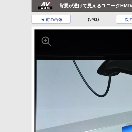
背景が透けて見えるユニークHMD
(9/41)
前の画像
次