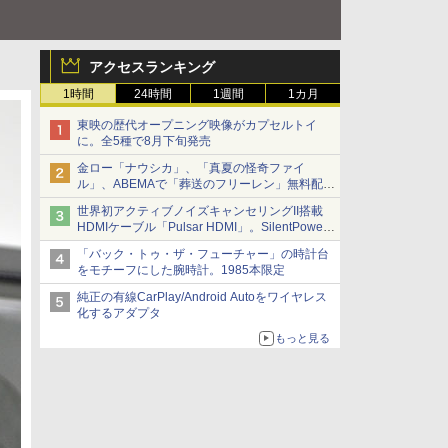
アクセスランキング
1時間
24時間
1週間
1カ月
東映の歴代オープニング映像がカプセルトイ
に。全5種で8月下旬発売
金ロー「ナウシカ」、「真夏の怪奇ファイ
ル」、ABEMAで「葬送のフリーレン」無料配信
など。夏の特番・配信情報
世界初アクティブノイズキャンセリングII搭載
HDMIケーブル「Pulsar HDMI」。SilentPower
から
「バック・トゥ・ザ・フューチャー」の時計台
をモチーフにした腕時計。1985本限定
純正の有線CarPlay/Android Autoをワイヤレス
化するアダプタ
もっと見る