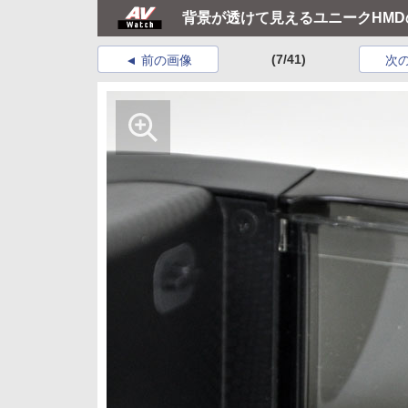
背景が透けて見えるユニークHMD
(7/41)
前の画像
次