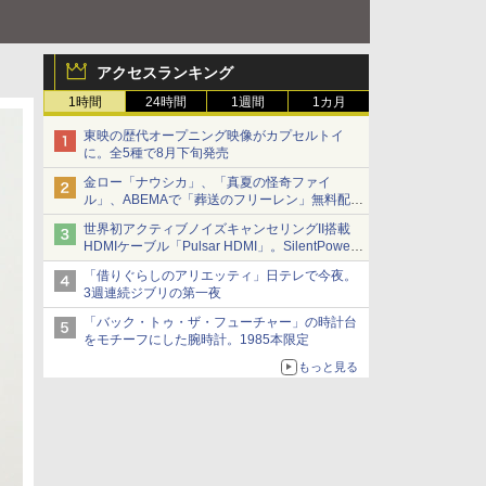
アクセスランキング
1時間
24時間
1週間
1カ月
東映の歴代オープニング映像がカプセルトイ
に。全5種で8月下旬発売
金ロー「ナウシカ」、「真夏の怪奇ファイ
ル」、ABEMAで「葬送のフリーレン」無料配信
など。夏の特番・配信情報
世界初アクティブノイズキャンセリングII搭載
HDMIケーブル「Pulsar HDMI」。SilentPower
から
「借りぐらしのアリエッティ」日テレで今夜。
3週連続ジブリの第一夜
「バック・トゥ・ザ・フューチャー」の時計台
をモチーフにした腕時計。1985本限定
もっと見る