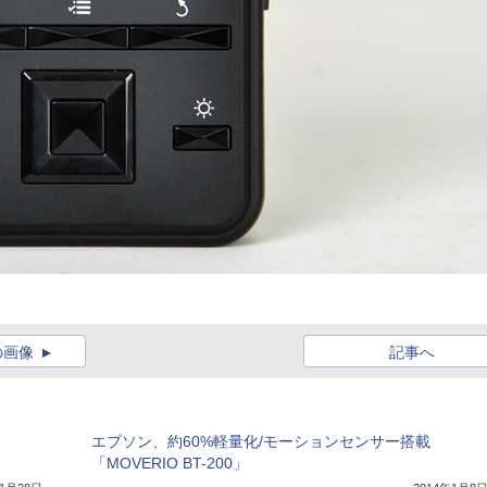
の画像
記事へ
エプソン、約60%軽量化/モーションセンサー搭載
「MOVERIO BT-200」