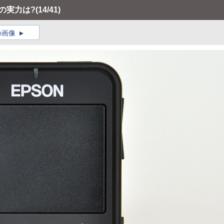
の実力は?
(14/41)
の画像