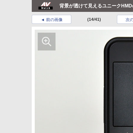
背景が透けて見えるユニークHMD
(14/41)
前の画像
次