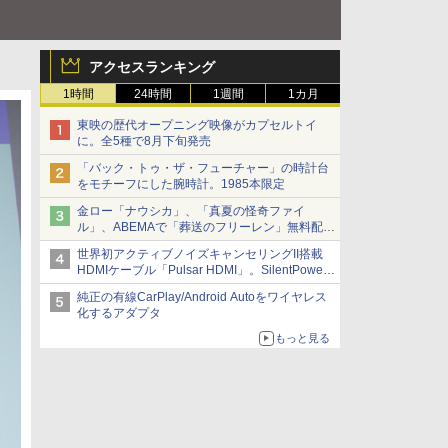
アクセスランキング
1時間
24時間
1週間
1カ月
東映の歴代オープニング映像がカプセルトイ
に。全5種で8月下旬発売
「バック・トゥ・ザ・フューチャー」の時計台
をモチーフにした腕時計。1985本限定
金ロー「ナウシカ」、「真夏の怪奇ファイ
ル」、ABEMAで「葬送のフリーレン」無料配信
など。夏の特番・配信情報
世界初アクティブノイズキャンセリングII搭載
HDMIケーブル「Pulsar HDMI」。SilentPower
から
純正の有線CarPlay/Android Autoをワイヤレス
化するアダプタ
もっと見る