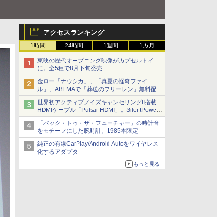
アクセスランキング
1時間
24時間
1週間
1カ月
東映の歴代オープニング映像がカプセルトイ
に。全5種で8月下旬発売
金ロー「ナウシカ」、「真夏の怪奇ファイ
ル」、ABEMAで「葬送のフリーレン」無料配信
など。夏の特番・配信情報
世界初アクティブノイズキャンセリングII搭載
HDMIケーブル「Pulsar HDMI」。SilentPower
から
「バック・トゥ・ザ・フューチャー」の時計台
をモチーフにした腕時計。1985本限定
純正の有線CarPlay/Android Autoをワイヤレス
化するアダプタ
もっと見る