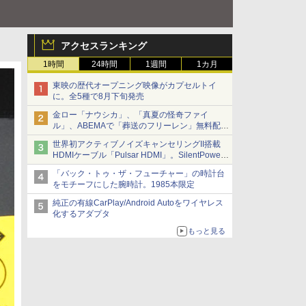
アクセスランキング
1時間
24時間
1週間
1カ月
東映の歴代オープニング映像がカプセルトイ
に。全5種で8月下旬発売
金ロー「ナウシカ」、「真夏の怪奇ファイ
ル」、ABEMAで「葬送のフリーレン」無料配信
など。夏の特番・配信情報
世界初アクティブノイズキャンセリングII搭載
HDMIケーブル「Pulsar HDMI」。SilentPower
から
「バック・トゥ・ザ・フューチャー」の時計台
をモチーフにした腕時計。1985本限定
純正の有線CarPlay/Android Autoをワイヤレス
化するアダプタ
もっと見る