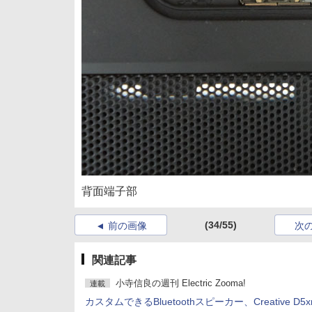
背面端子部
(34/55)
前の画像
次
関連記事
小寺信良の週刊 Electric Zooma!
連載
カスタムできるBluetoothスピーカー、Creative D5