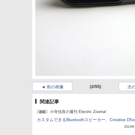
(2/55)
前の画像
次
関連記事
小寺信良の週刊 Electric Zooma!
連載
カスタムできるBluetoothスピーカー、Creative D5
2013