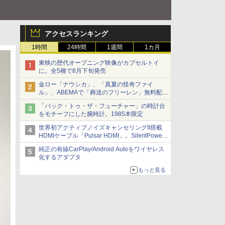
アクセスランキング
1時間
24時間
1週間
1カ月
東映の歴代オープニング映像がカプセルトイ
に。全5種で8月下旬発売
金ロー「ナウシカ」、「真夏の怪奇ファイ
ル」、ABEMAで「葬送のフリーレン」無料配信
など。夏の特番・配信情報
「バック・トゥ・ザ・フューチャー」の時計台
をモチーフにした腕時計。1985本限定
世界初アクティブノイズキャンセリングII搭載
HDMIケーブル「Pulsar HDMI」。SilentPower
から
純正の有線CarPlay/Android Autoをワイヤレス
化するアダプタ
もっと見る