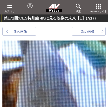
カテゴリ
検索
Impressサイト
第171回:CES特別編 4Kに見る映像の未来【1】
(7/17)
前の画像
次の画像