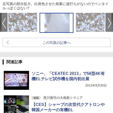
左写真の部分拡大。白発色させた画素に波打ちがないのでペンタイ
ルっぽくはない?
この写真の記事へ
関連記事
ソニー、「CEATEC 2013」で56型4K有
機ELテレビ試作機を国内初出展
2013年9月30日
西川善司の大画面☆マニア
連載
【CES】シャープの次世代クアトロンや
韓国メーカーの有機EL