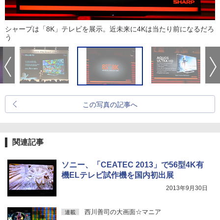
シャープは「8K」テレビを展示。近未来に4Kは当たり前になるだろ
う
この写真の記事へ
関連記事
ソニー、「CEATEC 2013」で56型4K有
機ELテレビ試作機を国内初出展
2013年9月30日
西川善司の大画面☆マニア
連載