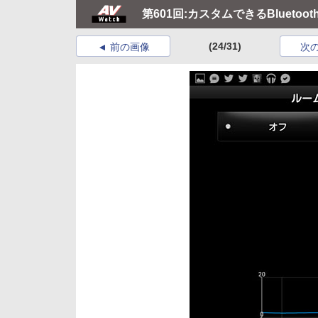
第601回:カスタムできるBluetooth
(24/31)
前の画像
次