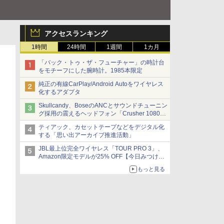
アクセスランキング
1時間
24時間
1週間
1カ月
「バック・トゥ・ザ・フューチャー」の時計台
をモチーフにした腕時計。1985本限定
純正の有線CarPlay/Android Autoをワイヤレス
化するアダプタ
Skullcandy、BoseのANCとサウンドチューニン
グ採用の震えるヘッドフォン「Crusher 1080
ANC」
ティアック、カセットテープなどをデジタル化
する「思い出アーカイブ推進活動」
JBL最上位完全ワイヤレス「TOUR PRO 3」、
Amazon限定モデルが25% OFF【今日みつけた
お買い得品】
もっと見る