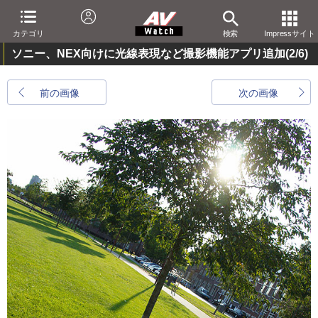
カテゴリ
検索
Impressサイト
ソニー、NEX向けに光線表現など撮影機能アプリ追加
(2/6)
前の画像
次の画像