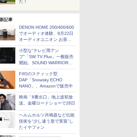
た！
新記事
DENON HOME 200/400/600
でオーディオ体験、8月22日
オーディオユニオン お茶の
水店で無料イベント
小型な“テレビ用アン
プ”「SW TV Plus」一般販売
開始。SOUND WARRIORか
ら
FIIOのスティック型
DAP「Snowsky ECHO
NANO」、Amazonで販売中
映画「8番出口」地上波初放
送。金曜ロードショーで28日
ヘルムホルツ共鳴器など伝統
技術を“少し違う形で実装”し
たイヤフォン