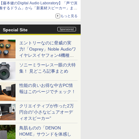
【藤本健のDigital Audio Laboratory】「声で演
奏するドラム」から「新素材スピーカー」ま
で。ヤマハの最新研究のぞいてきた
もっと見る
Special Site
エントリーなのに脅威の実
力!「Osprey」Noble Audioワ
イヤレスイヤフォン4機種を
一気に聴く
ソニーミラーレス一眼の大特
集！ 見どころ記事まとめ
性能の良いお得な中古PC情
報はこのページでチェック！
クリエイティブが作った2万
円台の“小さなピュアオーデ
ィオスピーカー”
鳥肌ものの「DENON
HOME」サウンドを体感し