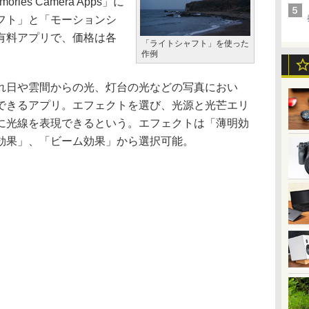
ies Camera Apps」に
フト」と「モーションシ
有料アプリで、価格は各
「ライトシャフト」を使った
作例
日や雲間からの光、灯台の光などの写真におい
できるアプリ。エフェクトを選び、光源と光芒エリ
に光線を表現できるという。エフェクトは「薄明効
効果」、「ビーム効果」から選択可能。