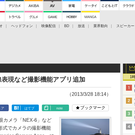
オ
ヘッドフォン
映像配信
BD
放送
業界動向
スピーカー
ェクタ
PS4
BDプレーヤー
映像配信
BD
1
線表現など撮影機能アプリ追加
（2013/3/28 18:14）
ブックマーク
ェア
はてブ
note
カメラ「NEX-6」など
形式でカメラの撮影機能