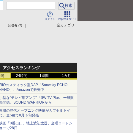
ログイン
Impress サイト
全カテゴリ
音楽配信
アクセスランキング
時間
24時間
1週間
1カ月
FIIOのスティック型DAP「Snowsky ECHO
NANO」、Amazonで販売中
小型な“テレビ用アンプ”「SW TV Plus」一般販
売開始。SOUND WARRIORから
東映の歴代オープニング映像がカプセルトイ
に。全5種で8月下旬発売
映画「8番出口」地上波初放送。金曜ロードシ
ョーで28日