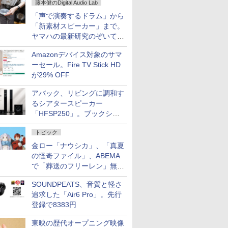
藤本健のDigital Audio Lab
「声で演奏するドラム」から
「新素材スピーカー」まで。
ヤマハの最新研究のぞいてき
た
Amazonデバイス対象のサマ
ーセール。Fire TV Stick HD
が29% OFF
アバック、リビングに調和す
るシアタースピーカー
「HFSP250」。ブックシェ
ルフはペア3万円以下
トピック
金ロー「ナウシカ」、「真夏
の怪奇ファイル」、ABEMA
で「葬送のフリーレン」無料
配信など。夏の特番・配信情
SOUNDPEATS、音質と軽さ
報
追求した「Air6 Pro」。先行
登録で8383円
東映の歴代オープニング映像