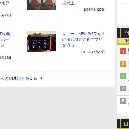
ps用ア
ズ補正」
2013年8月27日
年3月28日
5Rの撮
ソニー、NEX-6/5R向け
「ポー
に撮影機能強化アプリ
1
ィン
を追加
2012年12月20日
年6月28日
もっと関連記事を見る