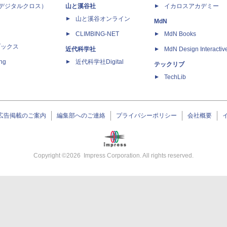
 X（デジタルクロス）
山と溪谷社
イカロスアカデミー
山と溪谷オンライン
MdN
CLIMBING-NET
MdN Books
ブックス
近代科学社
MdN Design Interactiv
ing
近代科学社Digital
テックリブ
TechLib
広告掲載のご案内
編集部へのご連絡
プライバシーポリシー
会社概要
Copyright ©
2026
Impress Corporation. All rights reserved.