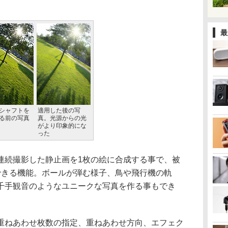
最
シャフトを
適用した後の写
る前の写真
真。光源からの光
がより印象的にな
った
続撮影した静止画を1枚の絵に合成する事で、被
できる機能。ボールが弾む様子、鳥や飛行機の軌
千手観音のようなユニークな写真を作る事もでき
ねあわせ枚数の指定、重ねあわせ方向、エフェク