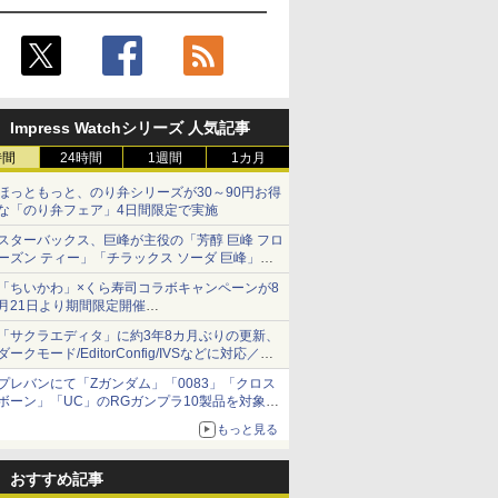
Impress Watchシリーズ 人気記事
時間
24時間
1週間
1カ月
ほっともっと、のり弁シリーズが30～90円お得
な「のり弁フェア」4日間限定で実施
スターバックス、巨峰が主役の「芳醇 巨峰 フロ
ーズン ティー」「チラックス ソーダ 巨峰」発
売
「ちいかわ」×くら寿司コラボキャンペーンが8
月21日より期間限定開催
オリジナルの湯呑みや寿司皿が景品に登場！
「サクラエディタ」に約3年8カ月ぶりの更新、
ダークモード/EditorConfig/IVSなどに対応／複
数の脆弱性に対処したセキュリティアップデー
プレバンにて「Zガンダム」「0083」「クロス
ト
ボーン」「UC」のRGガンプラ10製品を対象に
した抽選販売が8月10日11時より実施！
もっと見る
おすすめ記事