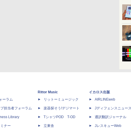
Rittor Music
イカロス出版
dフォーラム
リットーミュージック
AIRLINEweb
ップ担当者フォーラム
楽器探そう!デジマート
Jディフェンスニュー
ness Library
TシャツPOD T-OD
通訳翻訳ジャーナル
セミナー
立東舎
JレスキューWeb