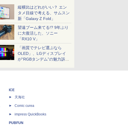
縦横比はどれがいい？ エン
タメ目線で考える、サムスン
新「Galaxy Z Fold」
望遠ブーム来てる!? 9年ぶり
に大復活した、ソニー
「RX10 V」
「画質でテレビ選ぶなら
OLED」、LGディスプレイ
が“RGBタンデム”の魅力訴
求。液晶とのガチ比較も
ICE
天海社
ス
Comic curea
impress QuickBooks
PUBFUN