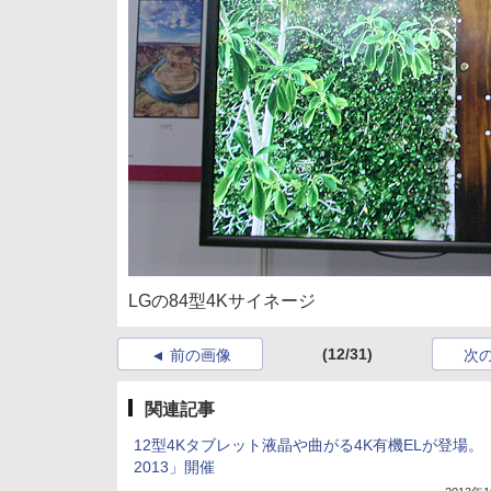
LGの84型4Kサイネージ
(12/31)
前の画像
次
関連記事
12型4Kタブレット液晶や曲がる4K有機ELが登場。「
2013」開催