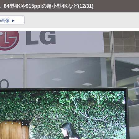
4型4Kや915ppiの超小型4Kなど
(12/31)
の画像