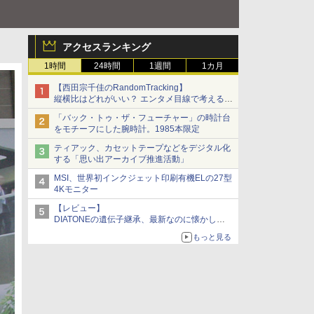
アクセスランキング
1時間
24時間
1週間
1カ月
【西田宗千佳のRandomTracking】
縦横比はどれがいい？ エンタメ目線で考える、
サムスン新「Galaxy Z Fold」
「バック・トゥ・ザ・フューチャー」の時計台
をモチーフにした腕時計。1985本限定
ティアック、カセットテープなどをデジタル化
する「思い出アーカイブ推進活動」
MSI、世界初インクジェット印刷有機ELの27型
4Kモニター
【レビュー】
DIATONEの遺伝子継承、最新なのに懐かし
い“惚れる音”Tecnologia e Cuore「DS-TC52B」
もっと見る
を聴く