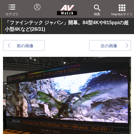
カテゴリ
検索
Impressサイト
「ファインテック ジャパン」開幕。84型4Kや915ppiの超
小型4Kなど
(26/31)
前の画像
次の画像