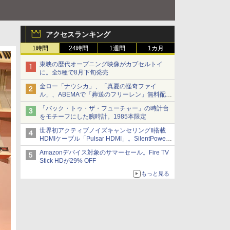
アクセスランキング
1時間
24時間
1週間
1カ月
東映の歴代オープニング映像がカプセルトイ
に。全5種で8月下旬発売
金ロー「ナウシカ」、「真夏の怪奇ファイ
ル」、ABEMAで「葬送のフリーレン」無料配信
など。夏の特番・配信情報
「バック・トゥ・ザ・フューチャー」の時計台
をモチーフにした腕時計。1985本限定
世界初アクティブノイズキャンセリングII搭載
HDMIケーブル「Pulsar HDMI」。SilentPower
から
Amazonデバイス対象のサマーセール。Fire TV
Stick HDが29% OFF
もっと見る