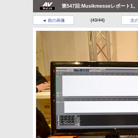
第547回:Musikmesseレポート1。
(43/44)
前の画像
次