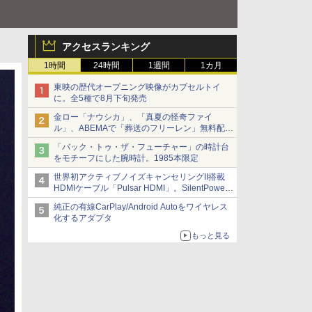
アクセスランキング
1時間
24時間
1週間
1カ月
東映の歴代オープニング映像がカプセルトイ
に。全5種で8月下旬発売
金ロー「ナウシカ」、「真夏の怪奇ファイ
ル」、ABEMAで「葬送のフリーレン」無料配信
など。夏の特番・配信情報
「バック・トゥ・ザ・フューチャー」の時計台
をモチーフにした腕時計。1985本限定
世界初アクティブノイズキャンセリングII搭載
HDMIケーブル「Pulsar HDMI」。SilentPower
から
純正の有線CarPlay/Android Autoをワイヤレス
化するアダプタ
もっと見る