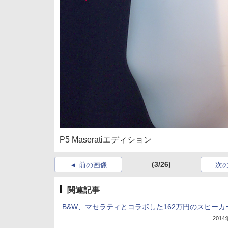
P5 Maseratiエディション
(3/26)
前の画像
次
関連記事
B&W、マセラティとコラボした162万円のスピーカ
201