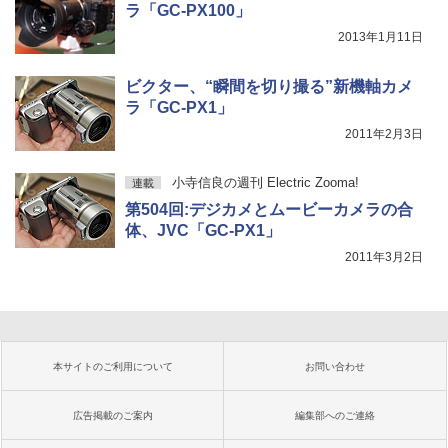
ラ「GC-PX100」
2013年1月11日
ビクター、“瞬間を切り撮る”新機軸カメ
ラ「GC-PX1」
2011年2月3日
小寺信良の週刊 Electric Zooma!
連載
第504回:デジカメとムービーカメラの合
体、JVC「GC-PX1」
2011年3月2日
本サイトのご利用について
お問い合わせ
広告掲載のご案内
編集部へのご連絡