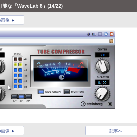
な「WaveLab 8」
(14/22)
の画像
の画像
記事へ