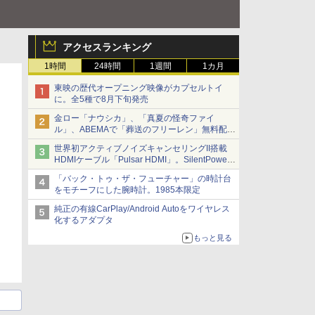
アクセスランキング
1時間
24時間
1週間
1カ月
東映の歴代オープニング映像がカプセルトイ
に。全5種で8月下旬発売
金ロー「ナウシカ」、「真夏の怪奇ファイ
ル」、ABEMAで「葬送のフリーレン」無料配信
など。夏の特番・配信情報
世界初アクティブノイズキャンセリングII搭載
HDMIケーブル「Pulsar HDMI」。SilentPower
から
「バック・トゥ・ザ・フューチャー」の時計台
をモチーフにした腕時計。1985本限定
純正の有線CarPlay/Android Autoをワイヤレス
化するアダプタ
もっと見る