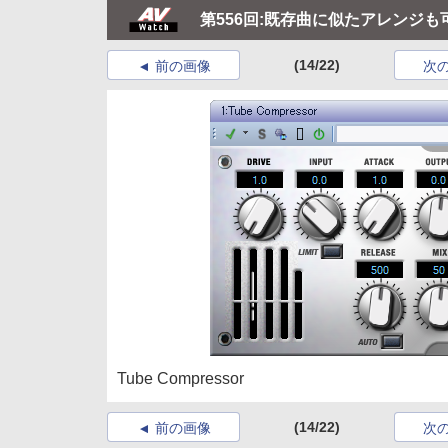
第556回:既存曲に似たアレンジも可能
(14/22)
前の画像
次
Tube Compressor
(14/22)
前の画像
次