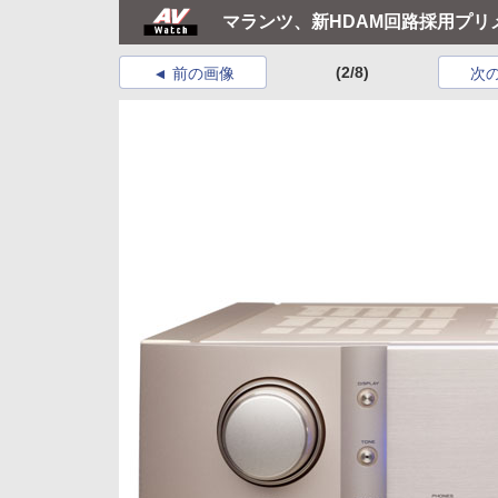
マランツ、新HDAM回路採用プリメ
(2/8)
前の画像
次