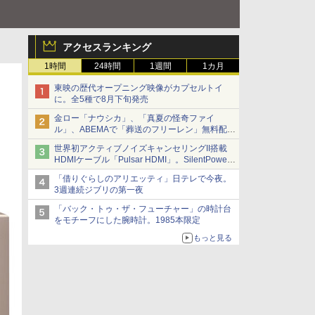
アクセスランキング
1時間
24時間
1週間
1カ月
東映の歴代オープニング映像がカプセルトイ
に。全5種で8月下旬発売
金ロー「ナウシカ」、「真夏の怪奇ファイ
ル」、ABEMAで「葬送のフリーレン」無料配信
など。夏の特番・配信情報
世界初アクティブノイズキャンセリングII搭載
HDMIケーブル「Pulsar HDMI」。SilentPower
から
「借りぐらしのアリエッティ」日テレで今夜。
3週連続ジブリの第一夜
「バック・トゥ・ザ・フューチャー」の時計台
をモチーフにした腕時計。1985本限定
もっと見る