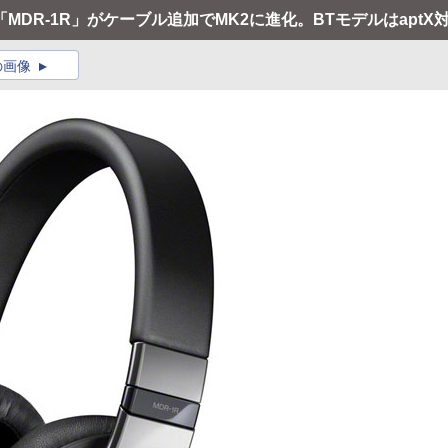
MDR-1R」がケーブル追加でMK2に進化。BTモデルはaptX
の画像