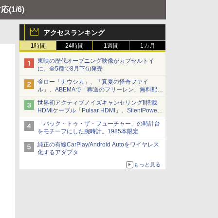
対応
(1/6)
アクセスランキング
1時間
24時間
1週間
1カ月
東映の歴代オープニング映像がカプセルトイ
に。全5種で8月下旬発売
金ロー「ナウシカ」、「真夏の怪奇ファイ
ル」、ABEMAで「葬送のフリーレン」無料配信
など。夏の特番・配信情報
世界初アクティブノイズキャンセリングII搭載
HDMIケーブル「Pulsar HDMI」。SilentPower
から
「バック・トゥ・ザ・フューチャー」の時計台
をモチーフにした腕時計。1985本限定
純正の有線CarPlay/Android Autoをワイヤレス
化するアダプタ
もっと見る