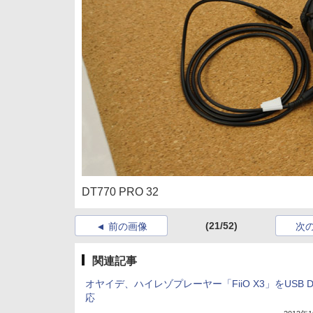
DT770 PRO 32
(21/52)
前の画像
次
関連記事
オヤイデ、ハイレゾプレーヤー「FiiO X3」をUSB 
応