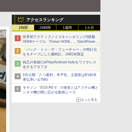
アクセスランキング
1時間
24時間
1週間
1カ月
世界初アクティブノイズキャンセリングII搭載
HDMIケーブル「Pulsar HDMI」。SilentPower
から
「バック・トゥ・ザ・フューチャー」の時計台
をモチーフにした腕時計。1985本限定
純正の有線CarPlay/Android Autoをワイヤレス
化するアダプタ
9月公開「八つ墓村」本予告。主題歌はB'z松本
孝弘率いるTMG
キヤノン「EOS R6 V」の使命とは? スチル機と
シネマ機の間に広がる動画ニーズ
もっと見る