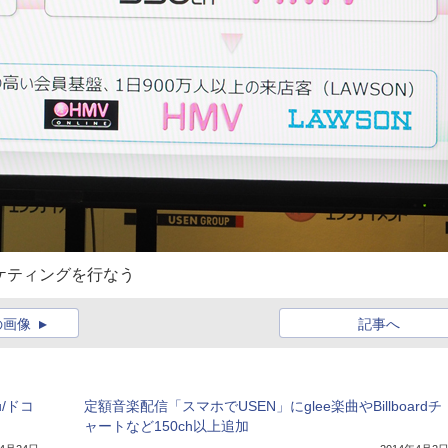
ーケティングを行なう
の画像
記事へ
/ドコ
定額音楽配信「スマホでUSEN」にglee楽曲やBillboardチ
ャートなど150ch以上追加