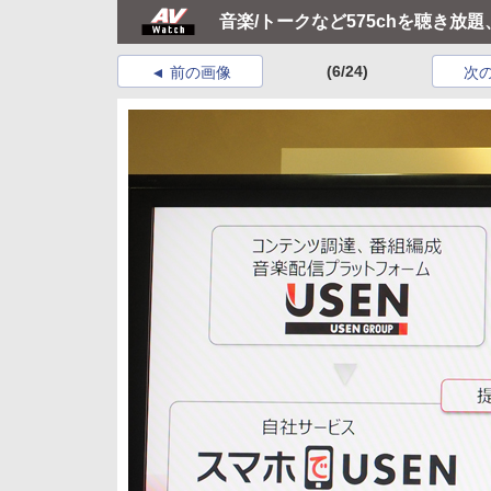
音楽/トークなど575chを聴き放
(6/24)
前の画像
次