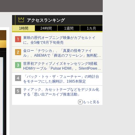
アクセスランキング
1時間
24時間
1週間
1カ月
東映の歴代オープニング映像がカプセルトイ
に。全5種で8月下旬発売
金ロー「ナウシカ」、「真夏の怪奇ファイ
ル」、ABEMAで「葬送のフリーレン」無料配信
など。夏の特番・配信情報
世界初アクティブノイズキャンセリングII搭載
HDMIケーブル「Pulsar HDMI」。SilentPower
から
「バック・トゥ・ザ・フューチャー」の時計台
をモチーフにした腕時計。1985本限定
ティアック、カセットテープなどをデジタル化
する「思い出アーカイブ推進活動」
もっと見る