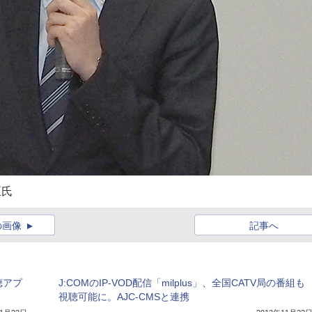
正氏
の画像
記事へ
視聴アプ
J:COMのIP-VOD配信「milplus」、全国CATV局の番組も
視聴可能に。AJC-CMSと連携