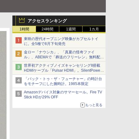
アクセスランキング
1時間
24時間
1週間
1カ月
東映の歴代オープニング映像がカプセルトイ
に。全5種で8月下旬発売
金ロー「ナウシカ」、「真夏の怪奇ファイ
ル」、ABEMAで「葬送のフリーレン」無料配信
など。夏の特番・配信情報
世界初アクティブノイズキャンセリングII搭載
HDMIケーブル「Pulsar HDMI」。SilentPower
から
「バック・トゥ・ザ・フューチャー」の時計台
をモチーフにした腕時計。1985本限定
Amazonデバイス対象のサマーセール。Fire TV
Stick HDが29% OFF
もっと見る