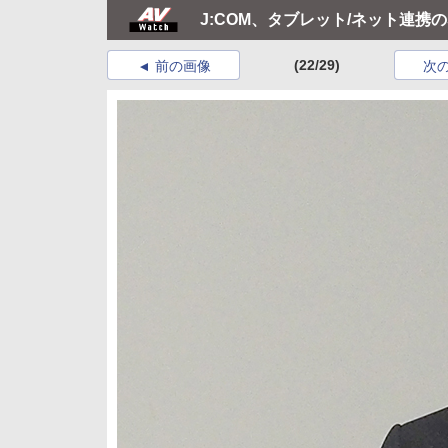
J:COM、タブレット/ネット連携のSTB
(22/29)
前の画像
次