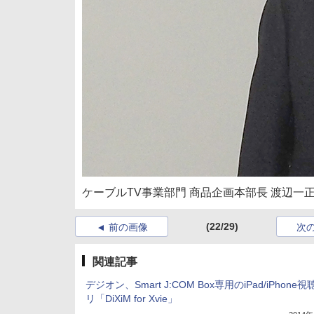
ケーブルTV事業部門 商品企画本部長 渡辺一
(22/29)
前の画像
次
関連記事
デジオン、Smart J:COM Box専用のiPad/iPhone
リ「DiXiM for Xvie」