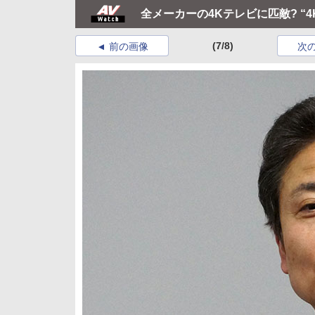
全メーカーの4Kテレビに匹敵? “4
(7/8)
前の画像
次