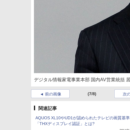
デジタル情報家電事業本部 国内AV営業統括 
(7/8)
前の画像
次
関連記事
AQUOS XL10やUD1が認められたテレビの画質基準
「THXディスプレイ認証」とは?