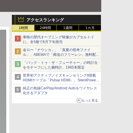
アクセスランキング
1時間
24時間
1週間
1カ月
東映の歴代オープニング映像がカプセルトイ
に。全5種で8月下旬発売
金ロー「ナウシカ」、「真夏の怪奇ファイ
ル」、ABEMAで「葬送のフリーレン」無料配信
など。夏の特番・配信情報
「バック・トゥ・ザ・フューチャー」の時計台
をモチーフにした腕時計。1985本限定
世界初アクティブノイズキャンセリングII搭載
HDMIケーブル「Pulsar HDMI」。SilentPower
から
純正の有線CarPlay/Android Autoをワイヤレス
化するアダプタ
もっと見る