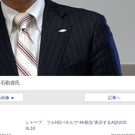
居石勘資氏
の画像
記事へ
シャープ、フルHDパネルで“4K相当”表示するAQUOS
XL10