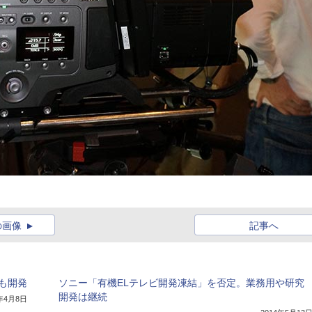
の画像
記事へ
型も開発
ソニー「有機ELテレビ開発凍結」を否定。業務用や研究
開発は継続
3年4月8日