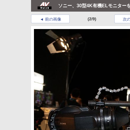
ソニー、30型4K有機ELモニター
(2/9)
前の画像
次