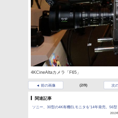
4KCineAltaカメラ「F65」
(2/9)
前の画像
次
関連記事
ソニー、30型の4K有機ELモニタを'14年発売。56
201