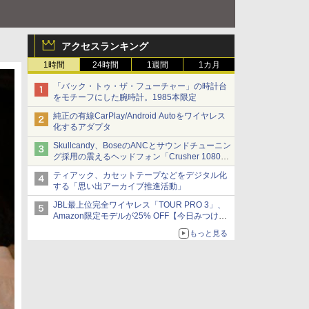
アクセスランキング
1時間
24時間
1週間
1カ月
「バック・トゥ・ザ・フューチャー」の時計台
をモチーフにした腕時計。1985本限定
純正の有線CarPlay/Android Autoをワイヤレス
化するアダプタ
Skullcandy、BoseのANCとサウンドチューニン
グ採用の震えるヘッドフォン「Crusher 1080
ANC」
ティアック、カセットテープなどをデジタル化
する「思い出アーカイブ推進活動」
JBL最上位完全ワイヤレス「TOUR PRO 3」、
Amazon限定モデルが25% OFF【今日みつけた
お買い得品】
もっと見る