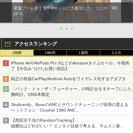
望遠ブーム来てる!? 9年ぶりに大復活した、ソニー「RX
10 V」
●
●
●
アクセスランキング
1時間
24時間
1週間
1カ月
iPhone AirやAirPods Pro 3などのAmazonタイムセール、今夜終
了【今日みつけたお買い得品】
純正の有線CarPlay/Android Autoをワイヤレス化するアダプタ
「バック・トゥ・ザ・フューチャー」の時計台をモチーフにした
腕時計。1985本限定
Skullcandy、BoseのANCとサウンドチューニング採用の震える
ヘッドフォン「Crusher 1080 ANC」
【西田宗千佳のRandomTracking】
縦横比はどれがいい？ エンタメ目線で考える、サムスン新
「Galaxy Z Fold」