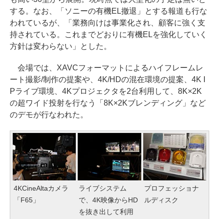
する。なお、「ソニーの有機EL撤退」とする報道も行な
われているが、「業務向けは事業化され、顧客に強く支
持されている。これまでどおりに有機ELを強化していく
方針は変わらない」とした。
会場では、XAVCフォーマットによるハイフレームレ
ート撮影/制作の提案や、4K/HDの混在環境の提案、4K I
Pライブ環境、4Kプロジェクタを2台利用して、8K×2K
の超ワイド投射を行なう「8K×2Kブレンディング」など
のデモが行なわれた。
4KCineAltaカメラ
ライブシステム
プロフェッショナ
「F65」
で、4K映像からHD
ルディスク
を抜き出して利用