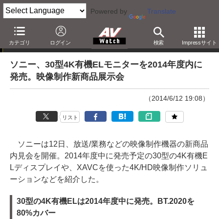
Powered by
Translate
ニュース
カテゴリ
ログイン
検索
Impressサイト
ソニー、30型4K有機ELモニターを2014年度内に
発売。映像制作新商品展示会
（2014/6/12 19:08）
リスト
ソニーは12日、放送/業務などの映像制作機器の新商品
内見会を開催。2014年度中に発売予定の30型の4K有機E
Lディスプレイや、XAVCを使った4K/HD映像制作ソリュ
ーションなどを紹介した。
30型の4K有機ELは2014年度中に発売。BT.2020を
80%カバー