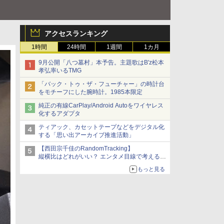
アクセスランキング
1時間
24時間
1週間
1カ月
9月公開「八つ墓村」本予告。主題歌はB'z松本
孝弘率いるTMG
「バック・トゥ・ザ・フューチャー」の時計台
をモチーフにした腕時計。1985本限定
純正の有線CarPlay/Android Autoをワイヤレス
化するアダプタ
ティアック、カセットテープなどをデジタル化
する「思い出アーカイブ推進活動」
【西田宗千佳のRandomTracking】
縦横比はどれがいい？ エンタメ目線で考える、
サムスン新「Galaxy Z Fold」
もっと見る