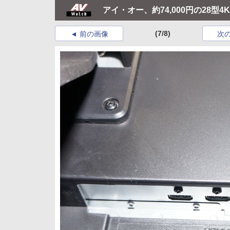
アイ・オー、約74,000円の28型4
(7/8)
前の画像
次