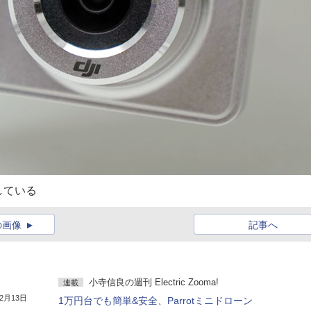
している
の画像
記事へ
小寺信良の週刊 Electric Zooma!
連載
年2月13日
1万円台でも簡単&安全、Parrotミニドローン