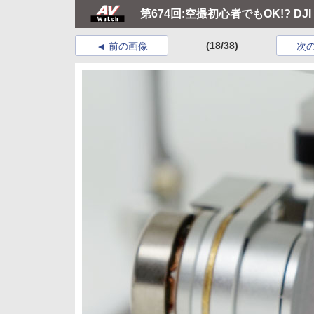
第674回:空撮初心者でもOK!? DJI「P
(18/38)
前の画像
次