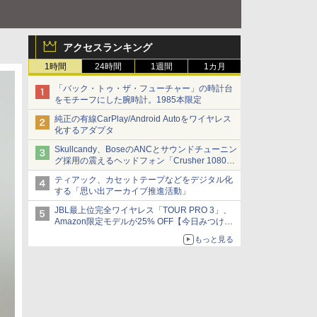
アクセスランキング
1時間
24時間
1週間
1カ月
「バック・トゥ・ザ・フューチャー」の時計台
をモチーフにした腕時計。1985本限定
純正の有線CarPlay/Android Autoをワイヤレス
化するアダプタ
Skullcandy、BoseのANCとサウンドチューニン
グ採用の震えるヘッドフォン「Crusher 1080
ANC」
ティアック、カセットテープなどをデジタル化
する「思い出アーカイブ推進活動」
JBL最上位完全ワイヤレス「TOUR PRO 3」、
Amazon限定モデルが25% OFF【今日みつけた
お買い得品】
もっと見る