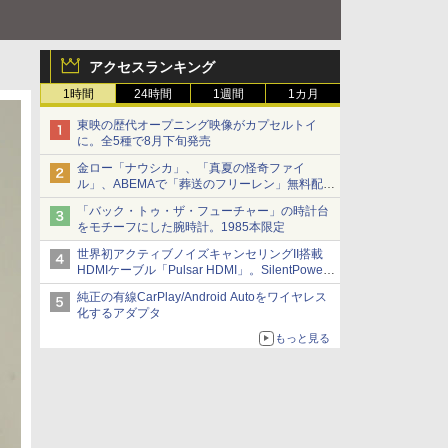
アクセスランキング
1時間
24時間
1週間
1カ月
東映の歴代オープニング映像がカプセルトイ
に。全5種で8月下旬発売
金ロー「ナウシカ」、「真夏の怪奇ファイ
ル」、ABEMAで「葬送のフリーレン」無料配信
など。夏の特番・配信情報
「バック・トゥ・ザ・フューチャー」の時計台
をモチーフにした腕時計。1985本限定
世界初アクティブノイズキャンセリングII搭載
HDMIケーブル「Pulsar HDMI」。SilentPower
から
純正の有線CarPlay/Android Autoをワイヤレス
化するアダプタ
もっと見る