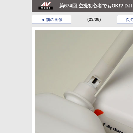
第674回:空撮初心者でもOK!? DJI「P
(23/38)
前の画像
次