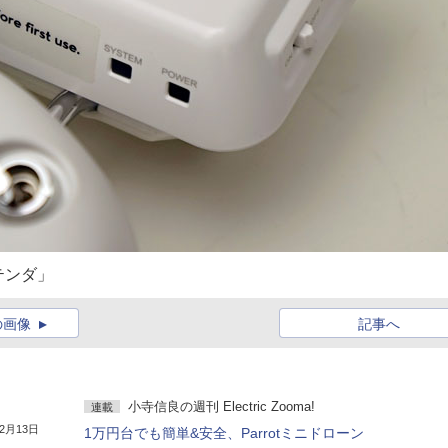
テンダ」
の画像
記事へ
小寺信良の週刊 Electric Zooma!
連載
年2月13日
1万円台でも簡単&安全、Parrotミニドローン