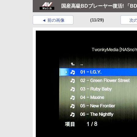
国産高級BDプレーヤー復活! 「BD
(11/29)
前の画像
次