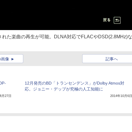
楽曲の再生が可能。DLNA対応でFLACやDSD(2.8MHz)
の画像
記事へ
P-
12月発売のBD「トランセンデンス」がDolby Atmos対
応。ジョニー・デップが究極の人工知能に
年8月27日
2014年10月6