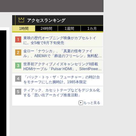
アクセスランキング
1時間
24時間
1週間
1カ月
東映の歴代オープニング映像がカプセルトイ
に。全5種で8月下旬発売
金ロー「ナウシカ」、「真夏の怪奇ファイ
ル」、ABEMAで「葬送のフリーレン」無料配信
など。夏の特番・配信情報
世界初アクティブノイズキャンセリングII搭載
HDMIケーブル「Pulsar HDMI」。SilentPower
から
「バック・トゥ・ザ・フューチャー」の時計台
をモチーフにした腕時計。1985本限定
ティアック、カセットテープなどをデジタル化
する「思い出アーカイブ推進活動」
もっと見る