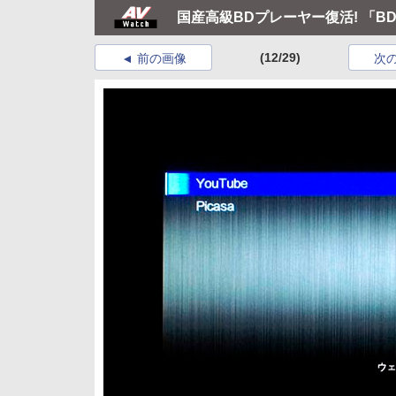
国産高級BDプレーヤー復活! 「BD
(12/29)
前の画像
次