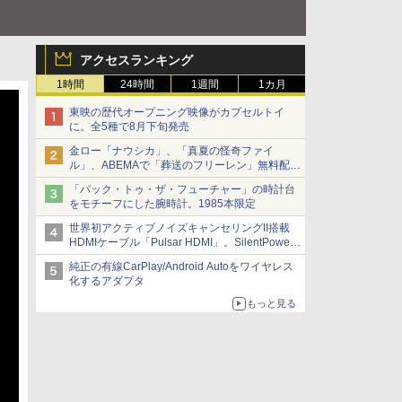
アクセスランキング
1時間
24時間
1週間
1カ月
東映の歴代オープニング映像がカプセルトイ
に。全5種で8月下旬発売
金ロー「ナウシカ」、「真夏の怪奇ファイ
ル」、ABEMAで「葬送のフリーレン」無料配信
など。夏の特番・配信情報
「バック・トゥ・ザ・フューチャー」の時計台
をモチーフにした腕時計。1985本限定
世界初アクティブノイズキャンセリングII搭載
HDMIケーブル「Pulsar HDMI」。SilentPower
から
純正の有線CarPlay/Android Autoをワイヤレス
化するアダプタ
もっと見る