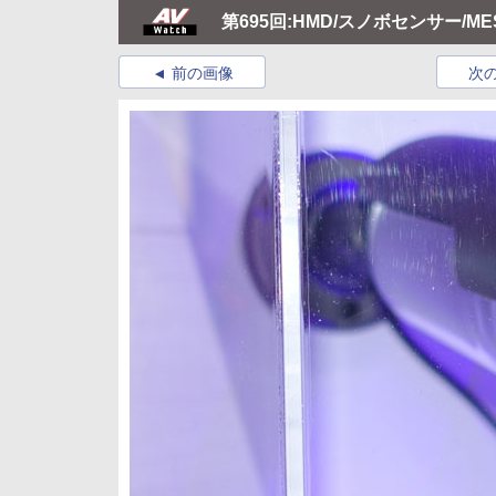
第695回:HMD/スノボセンサー/M
前の画像
次