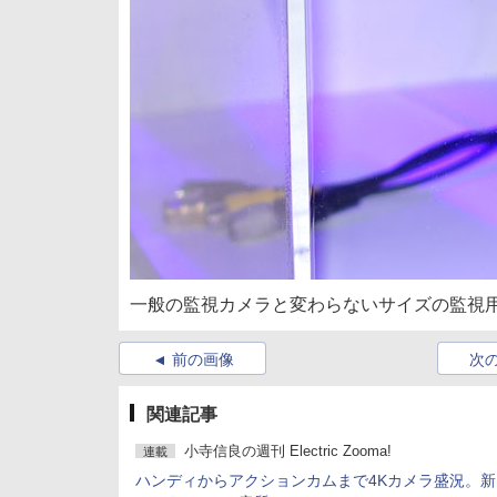
一般の監視カメラと変わらないサイズの監視用赤
前の画像
次
関連記事
小寺信良の週刊 Electric Zooma!
連載
ハンディからアクションカムまで4Kカメラ盛況。新