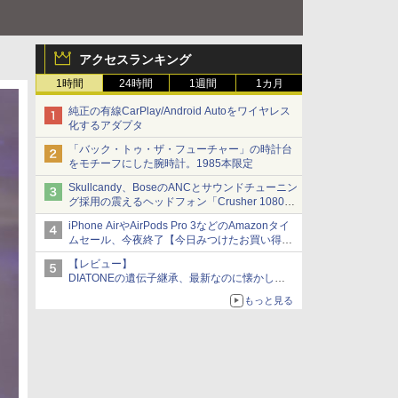
アクセスランキング
1時間
24時間
1週間
1カ月
純正の有線CarPlay/Android Autoをワイヤレス
化するアダプタ
「バック・トゥ・ザ・フューチャー」の時計台
をモチーフにした腕時計。1985本限定
Skullcandy、BoseのANCとサウンドチューニン
グ採用の震えるヘッドフォン「Crusher 1080
ANC」
iPhone AirやAirPods Pro 3などのAmazonタイ
ムセール、今夜終了【今日みつけたお買い得
品】
【レビュー】
DIATONEの遺伝子継承、最新なのに懐かし
い“惚れる音”Tecnologia e Cuore「DS-TC52B」
もっと見る
を聴く