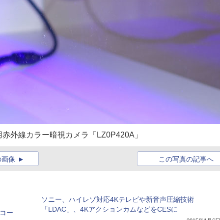
外線カラー暗視カメラ「LZ0P420A」
の画像
この写真の記事へ
ソニー、ハイレゾ対応4Kテレビや新音声圧縮技術
「LDAC」、4KアクションカムなどをCESに
コー